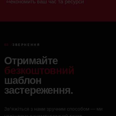
економить ваш час та ресурси
04
03 /
ЗВЕРНЕННЯ
Отримайте
безкоштовний
шаблон
застереження.
Зв'яжіться з нами зручним способом — ми