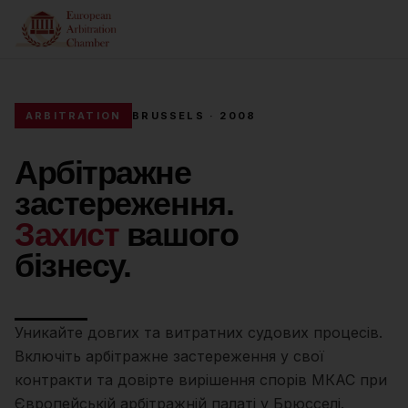
Skip to main content
ARBITRATION
BRUSSELS · 2008
Арбітражне
застереження.
Захист
вашого
бізнесу.
Уникайте довгих та витратних судових процесів.
Включіть арбітражне застереження у свої
контракти та довірте вирішення спорів МКАС при
Європейській арбітражній палаті у Брюсселі.