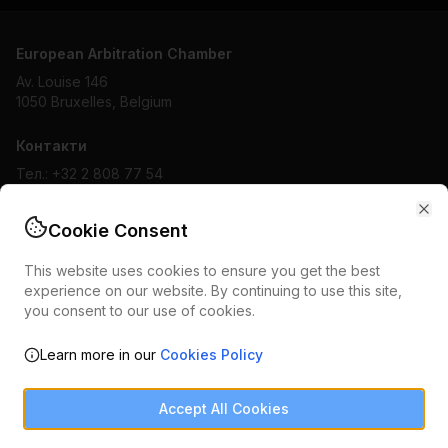
European Arbitration Chamber
Av. Louise 146
1050 Bruxelles, Belgium
Контакти
Тел.:
+32 2 808 77 54
Email:
secretary@chea-taic.be
Cl
Cookie Consent
Документи
Політика конфіденційності
This website uses cookies to ensure you get the best
Умови використання
experience on our website. By continuing to use this site,
Політика cookies
you consent to our use of cookies.
Learn more in our
Cookies Policy
©
2026
European Arbitration Chamber. Всі права захищені.
Accept All Cookies
Подзвонити
WhatsApp